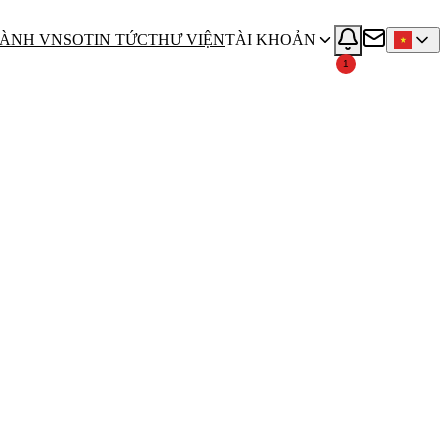
ÀNH VNSO
TIN TỨC
THƯ VIỆN
TÀI KHOẢN
1