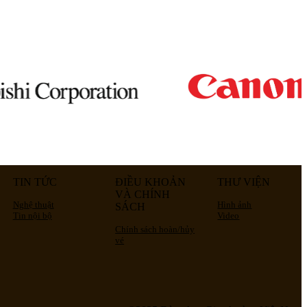
TIN TỨC
ĐIỀU KHOẢN
THƯ VIỆN
VÀ CHÍNH
Nghệ thuật
Hình ảnh
SÁCH
Tin nội bộ
Video
Chính sách hoàn/hủy
vé