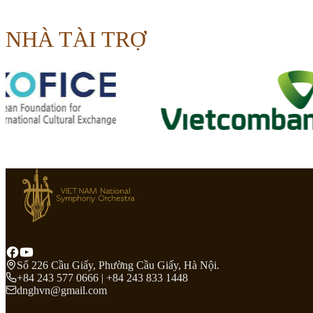
NHÀ TÀI TRỢ
Số 226 Cầu Giấy, Phường Cầu Giấy, Hà Nội.
+84 243 577 0666 | +84 243 833 1448
dnghvn@gmail.com